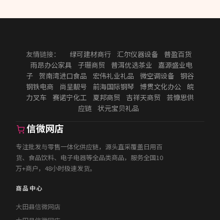
友情链接：
绿可建材商行
汇尔仪器设备
普盈百货
雨昂办公家具
子珊商贸
普洱优选茶业
嘉源盛业电
子
贺南湾进口食品
宏伟礼业礼品
微空调设备
钢谷
钢铁电商
尚呈靓号
前海国际钢琴
博贯文化办公
皖
力叉车
赛诺宁化工
夏邦商贸
吉祥天商贸
芸慷思供
应链
状元宝贝礼品
信微网店
专注批发与零售一体化供应链，源头直采覆盖日用百
货、食品饮料、电子电器等全品类商品，服务全国10
万+商户，48小时极速发货。
商品中心
大田县信微网店