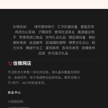
友情链接：
绿可建材商行
汇尔仪器设备
普盈百货
雨昂办公家具
子珊商贸
普洱优选茶业
嘉源盛业电
子
贺南湾进口食品
宏伟礼业礼品
微空调设备
钢谷
钢铁电商
尚呈靓号
前海国际钢琴
博贯文化办公
皖
力叉车
赛诺宁化工
夏邦商贸
吉祥天商贸
芸慷思供
应链
状元宝贝礼品
信微网店
专注批发与零售一体化供应链，源头直采覆盖日用百
货、食品饮料、电子电器等全品类商品，服务全国10
万+商户，48小时极速发货。
商品中心
大田县团购